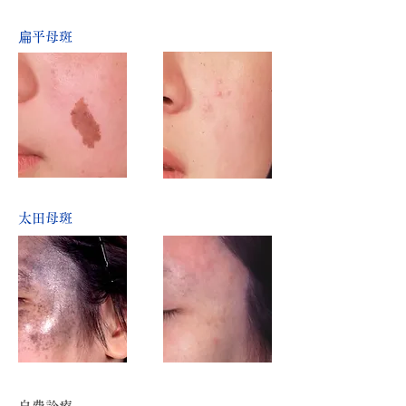
扁平母斑
太田母斑