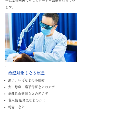
や色素性疾患に対してレーザー治療を行ってい
ます。
治療対象となる疾患
黒子、いぼなどの小腫瘤
太田母斑、扁平母斑などのアザ
単純性血管腫などの赤アザ
老人性 色素斑などのシミ
刺青 など