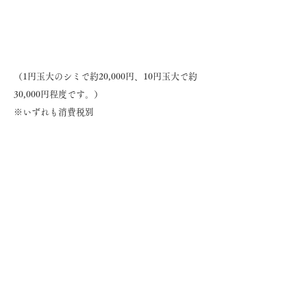
（1円玉大のシミで約20,000円、10円玉大で約
30,000円程度です。）
※いずれも消費税別
保険適応
太田母斑
扁平母斑
異所性蒙古斑
外傷性異物沈着症
単純性血管腫
苺状血管腫
毛細血管拡張症